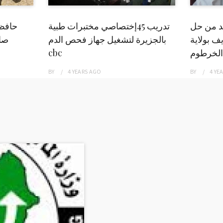
بد من حل
تدريب 45إختصاصي مختبرات طبية
حافظ
ف بولاية
بالجزيرة لتشغيل جهاز فحص الدم
صاد
الخرطوم
cbc
BY
4 YEARS
AGO
BY
4 YE