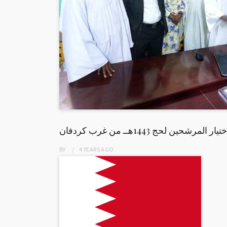
تيار المرشحين لحج 1443هــ من غرب كردفان
BY
4 YEARS
AGO