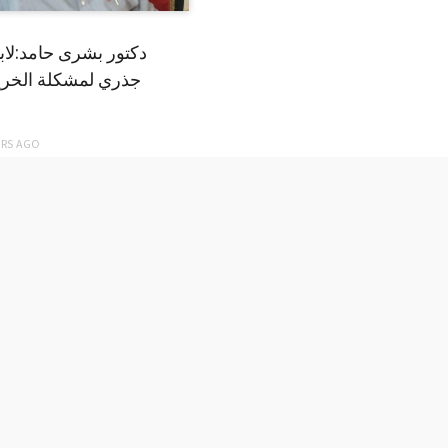
دكتور بشرى حامد:لا
جذري لمشكلة الخري
ARS
AGO