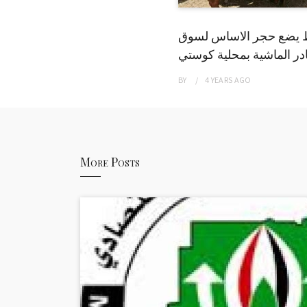
 يضع حجر الاساس لسوق
ر الماشية بمحلية كوستي
BY
4 YEARS
AGO
More Posts