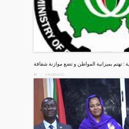
ية : تهتم بميزانية المواطن و تضع موازنة شفافة
BY
5 YEARS
AGO