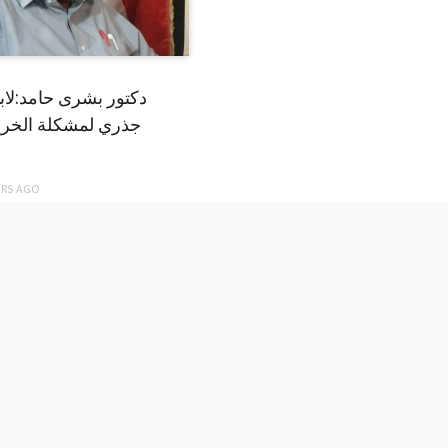
دكتور بشرى حامد:لا
جذري لمشكلة الخري
ARS
AGO