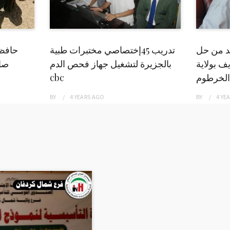
بد من حل
تدريب 45إختصاصي مختبرات طبية
حافظ
ف بولاية
بالجزيرة لتشغيل جهاز فحص الدم
صاد
الخرطوم
cbc
BY
4 YEARS
AGO
BY
4 YE