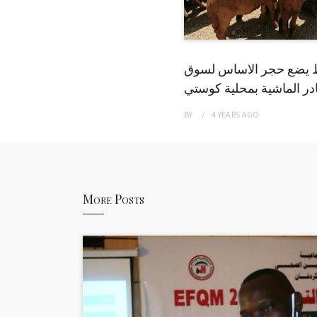
 يضع حجر الاساس لسوق
ر الماشية بمحلية كوستي
BY
4 YEARS
AGO
More Posts