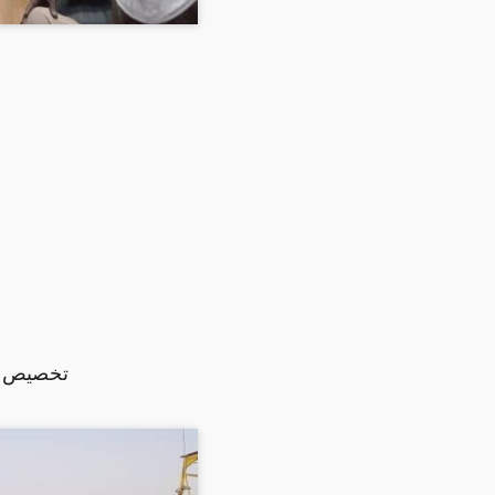
تخصيص 56.771 بطاقة تأمين صحي للجزيرة للعام 2021