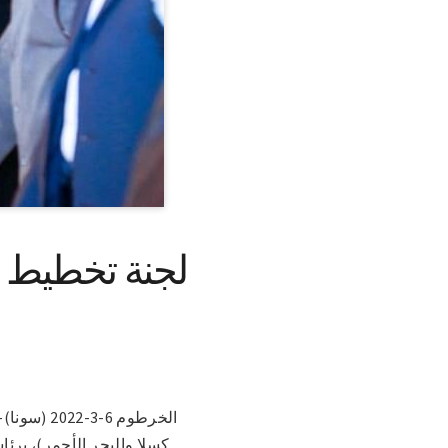
لجنة تخطيط وت
الخرطوم 6
كسلا والبحر الأحمر)، برئ