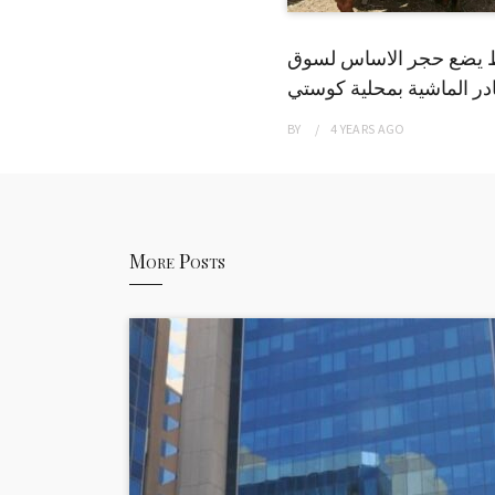
 يضع حجر الاساس لسوق
ر الماشية بمحلية كوستي
BY
4 YEARS
AGO
More Posts