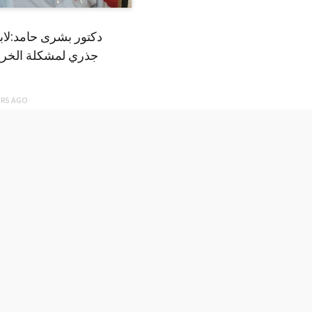
دكتور بشرى حامد:لا
جذري لمشكلة الخري
ARS
AGO