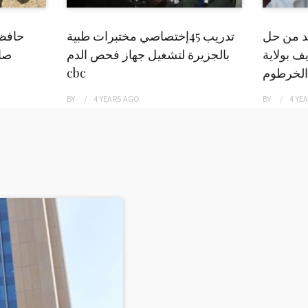
بد من حل
تدريب 45إختصاصي مختبرات طبية
حافظ
ف بولاية
بالجزيرة لتشغيل جهاز فحص الدم
صاد
الخرطوم
cbc
BY
4 YEARS
AGO
BY
4 YE