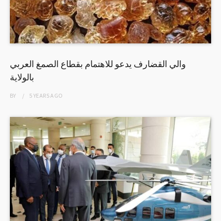
والي القضارف يدعو للاهتمام بقطاع الصمغ العربي
بالولاية
BY
5 YEARS
AGO