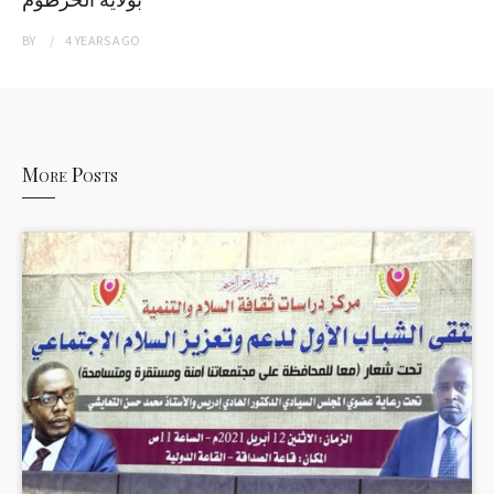
BY
4 YEARS
AGO
More Posts