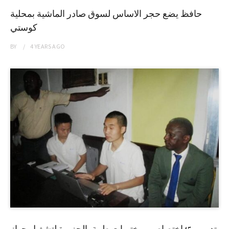
حافظ يضع حجر الاساس لسوق صادر الماشية بمحلية
كوستي
BY
4 YEARS
AGO
تدريب 45إختصاصي مختبرات طبية بالجزيرة لتشغيل جهاز