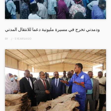
ودمدني تخرج في مسيرة مليونية دعما للانتقال المدني
BY
5 YEARS
AGO