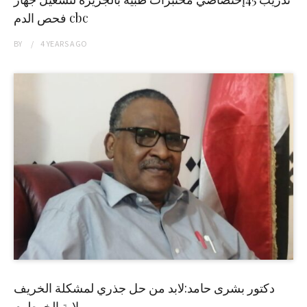
فحص الدم cbc
BY
4 YEARS
AGO
دكتور بشرى حامد:لابد من حل جذري لمشكلة الخريف
بولاية الخرطوم