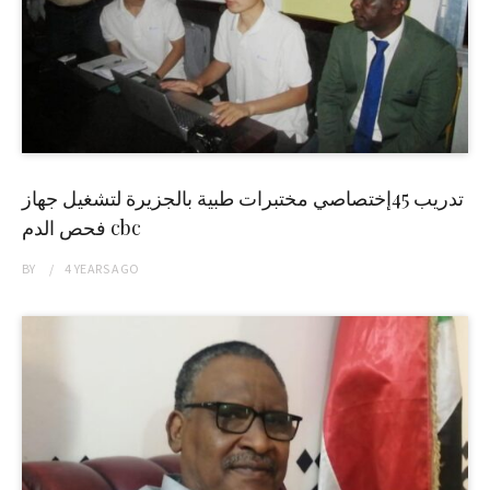
تدريب 45إختصاصي مختبرات طبية بالجزيرة لتشغيل جهاز
فحص الدم cbc
BY
4 YEARS
AGO