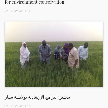
for environment conservation
BY
5 YEARS
AGO
تدشين البرامج الإرشادية بولايـــة سنار
BY
5 YEARS
AGO