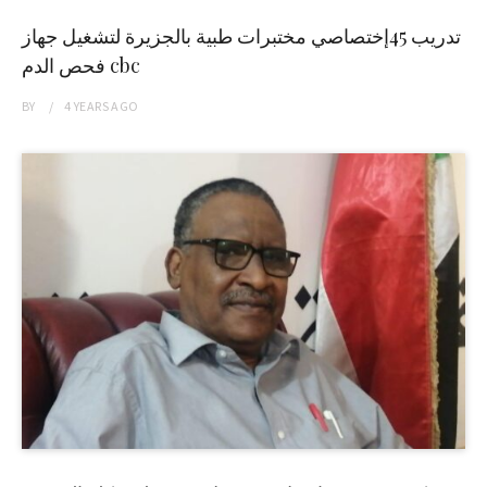
تدريب 45إختصاصي مختبرات طبية بالجزيرة لتشغيل جهاز
فحص الدم cbc
BY
4 YEARS
AGO