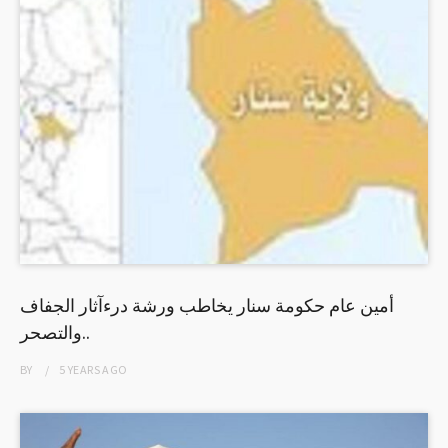
أمين عام حكومة سنار يخاطب ورشة درءآثار الجفاف
والتصحر..
BY
5 YEARS
AGO