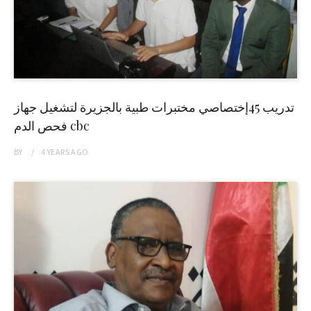
تدريب 45إختصاصي مختبرات طبية بالجزيرة لتشغيل جهاز
فحص الدم cbc
BY
4 YEARS
AGO