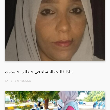
مـاذا قالـت النـساء في خـطاب حـمدوك
BY
5 YEARS
AGO