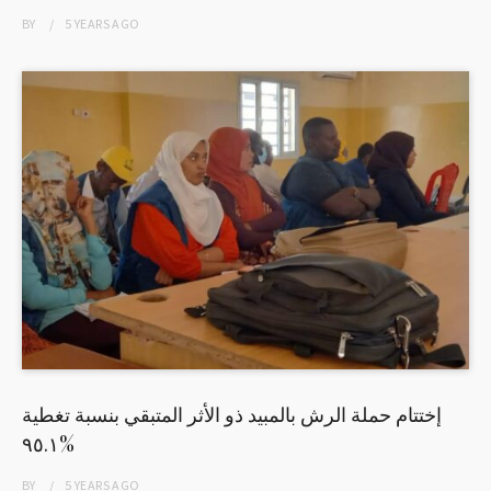
BY
5 YEARS
AGO
إختتام حملة الرش بالمبيد ذو الأثر المتبقي بنسبة تغطية
٩٥.١%
BY
5 YEARS
AGO