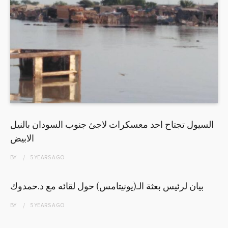
السيول تجتاح احد معسكرات لاجئ جنوب السودان بالنيل
الابيض
BY
5 YEARS
AGO
بيان لرئيس بعثة الـ(يونيتامس) حول لقائه مع د.حمدوك
BY
5 YEARS
AGO