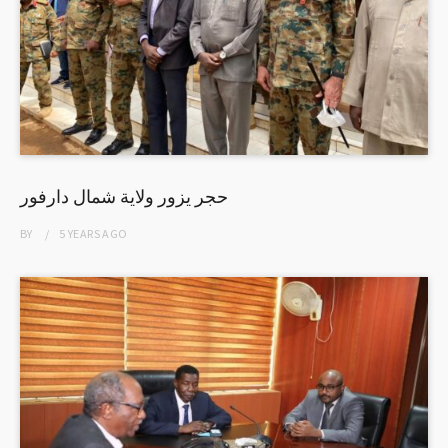
حجر يزور ولاية شمال دارفور
BY
5 YEARS
AGO