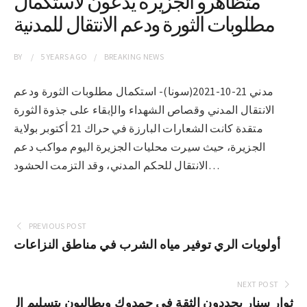
متظاهرو الجزيرة يدعون لاستكمال
مطلوبات الثورة ودعم الانتقال للمدنية
BY
5 YEARS
AGO
BREAKING NEWS
مدني 21-10-2021(سونا)- استكمال مطلوبات الثورة ودعم
الانتقال المدني وقصاص الشهداء والإبقاء على جذوة الثورة
متقدة كانت الشعارات البارزة في حراك 21 أكتوبر بولاية
الجزيرة، حيث سيرت محليات الجزيرة اليوم مواكب دعم
الانتقال للحكم المدني، وقد التزمت الحشود…
PREVIOUS POST
أولويات الري توفير مياه الشرب في مناطق النزاعات
NEXT POST
ثوار سنار يجددون الثقة في حمدوك ويطالبون بتسليم ال