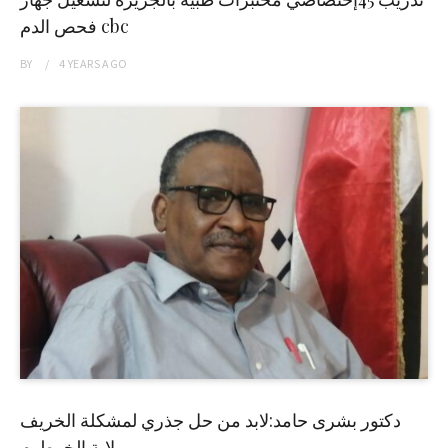
فحص الدم cbc
BY
4 YEARS
AGO
دكتور بشرى حامد:لابد من حل جذري لمشكلة الخريف
بولاية الخرطوم