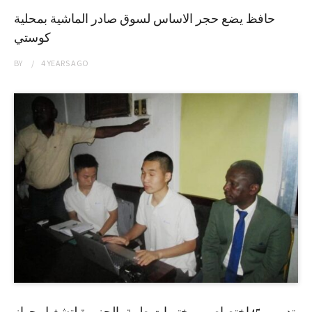
حافظ يضع حجر الاساس لسوق صادر الماشية بمحلية
كوستي
BY
4 YEARS
AGO
تدريب 45إختصاصي مختبرات طبية بالجزيرة لتشغيل جهاز