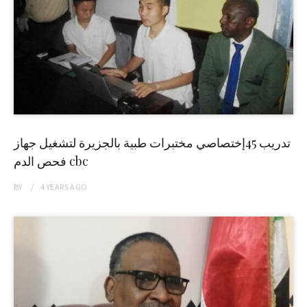
تدريب 45إختصاصي مختبرات طبية بالجزيرة لتشغيل جهاز
فحص الدم cbc
BY
4 YEARS
AGO