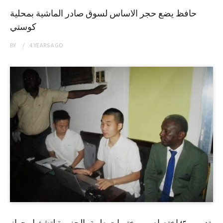
حافظ يضع حجر الاساس لسوق صادر الماشية بمحلية
كوستي
BY
4 YEARS
AGO
تدريب 45إختصاصي مختبرات طبية بالجزيرة لتشغيل جهاز