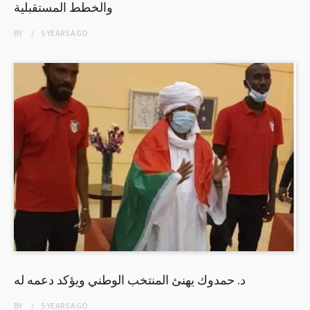
والخطط المستقبلية
BY
5 YEARS
AGO
د. حمدوك يهنئ المنتخب الوطني ويؤكد دعمه له
BY
5 YEARS
AGO