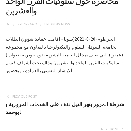
محاضرة حول سلوكيات القرن الواحد
والعشرين
BY
5 YEARS
AGO
BREAKING NEWS
الخرطوم-20-8-2021(سونا)-أقامت عمادة شؤون الطلاب
بجامعة السودان للعلوم والتكنولوجيا بالتعاون مع مجموعة
(عبقر ) التي تعنى بمجال التنمية البشرية ندوة تنويرية بعنوان (
سلوكيات القرن الواحد والعشرين) وذلك تحت أشراف قسم
الارشاد النفسي بالعمادة ، وبحضور…
PREVIOUS POST
شرطة المرور بنهر النيل تقف على الخدمات المرورية ب
ابوحمد
NEXT POST