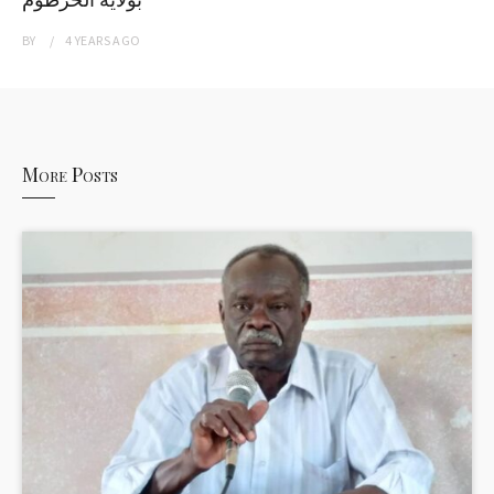
BY
4 YEARS
AGO
More Posts