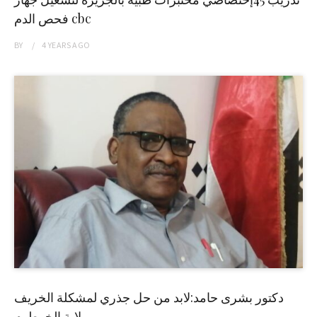
فحص الدم cbc
BY
4 YEARS
AGO
دكتور بشرى حامد:لابد من حل جذري لمشكلة الخريف
بولاية الخرطوم