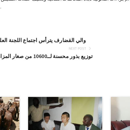
بالأسوا
والي القضارف يترأس اجتماع اللجنة العل
NEXT POST
توزيع بذور محسنة لــ10600 من صغار المزارعين بأربع محليات بكسلا