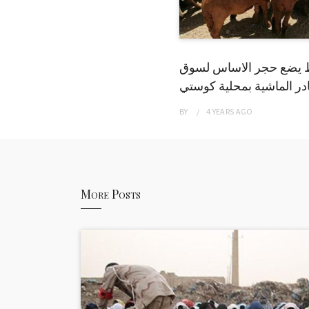
 يضع حجر الاساس لسوق
ر الماشية بمحلية كوستي
BY
4 YEARS
AGO
More Posts