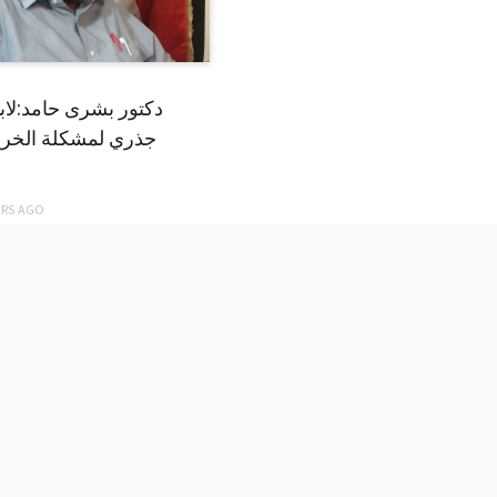
دكتور بشرى حامد:لا
جذري لمشكلة الخري
ARS
AGO