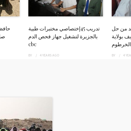
بد من حل
تدريب 45إختصاصي مختبرات طبية
حافظ
ف بولاية
بالجزيرة لتشغيل جهاز فحص الدم
صاد
الخرطوم
cbc
BY
4 YEARS
AGO
BY
4 YE