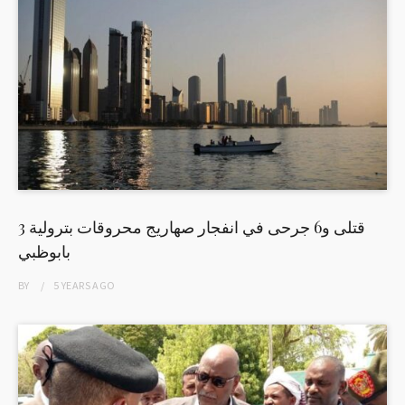
3 قتلى و6 جرحى في انفجار صهاريج محروقات بترولية
بابوظبي
BY
5 YEARS
AGO