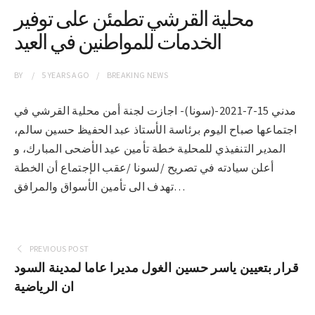
محلية القرشي تطمئن على توفير
الخدمات للمواطنين في العيد
BY
5 YEARS
AGO
BREAKING NEWS
مدني 15-7-2021-(سونا)- اجازت لجنة أمن محلية القرشي في
اجتماعها صباح اليوم برئاسة الأستاذ عبد الحفيظ حسين سالم،
المدير التنفيذي للمحلية خطة تأمين عيد الأضحى المبارك، و
أعلن سيادته في تصريح /لسونا /عقب الإجتماع أن الخطة
تهدف الى تأمين الأسواق والمرافق…
PREVIOUS POST
قرار بتعيين ياسر حسين الغول مديرا عاما لمدينة السود
ان الرياضية