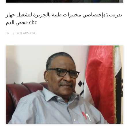
تدريب 45إختصاصي مختبرات طبية بالجزيرة لتشغيل جهاز
فحص الدم cbc
BY
4 YEARS
AGO