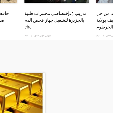
بد من حل
تدريب 45إختصاصي مختبرات طبية
حافظ
ف بولاية
بالجزيرة لتشغيل جهاز فحص الدم
صاد
الخرطوم
cbc
BY
4 YEARS
AGO
BY
4 YE