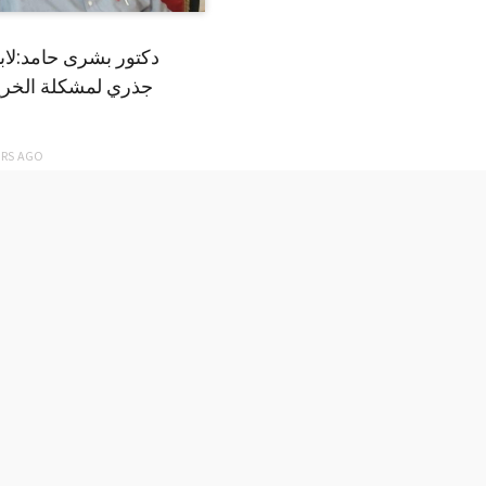
دكتور بشرى حامد:لا
جذري لمشكلة الخري
ARS
AGO