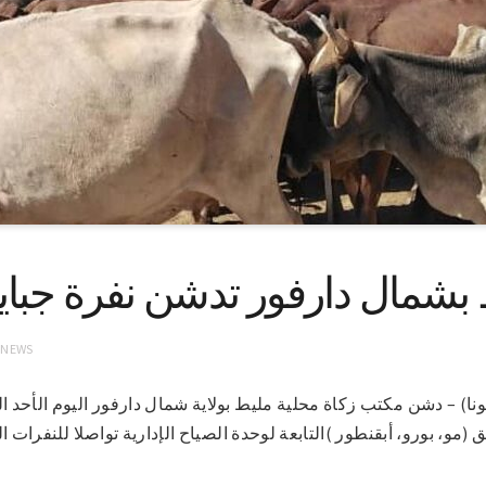
بشمال دارفور تدشن نفرة جباية 
 NEWS
 21-3-2021م (سونا) – دشن مكتب زكاة محلية مليط بولاية شمال دارفور اليوم الأ
 (مو، بورو، أبقنطور )التابعة لوحدة الصياح الإدارية تواصلا للنفرات الت