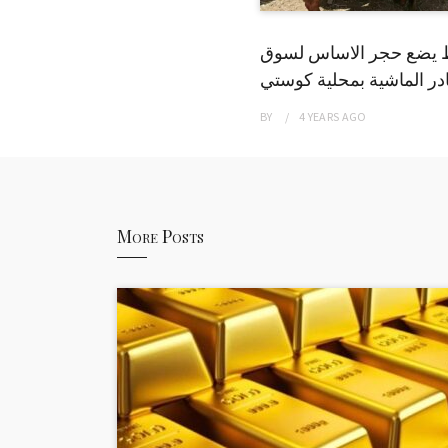
 يضع حجر الاساس لسوق
ر الماشية بمحلية كوستي
BY
4 YEARS
AGO
More Posts