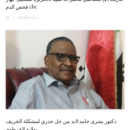
فحص الدم cbc
BY
4 YEARS
AGO
دكتور بشرى حامد:لابد من حل جذري لمشكلة الخريف
بولاية الخرطوم