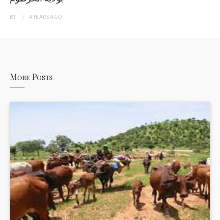
BY
4 YEARS
AGO
More Posts