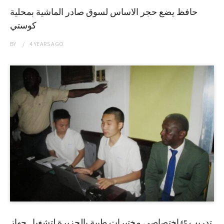
حافظ يضع حجر الاساس لسوق صادر الماشية بمحلية
كوستي
BY
4 YEARS
AGO
تدريب 45إختصاصي مختبرات طبية بالجزيرة لتشغيل جهاز