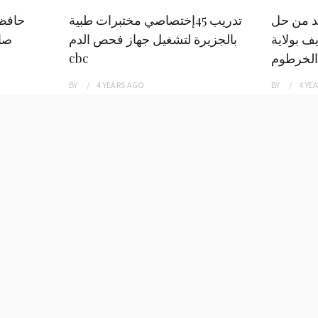
بد من حل
تدريب 45إختصاصي مختبرات طبية
حافظ
ف بولاية
بالجزيرة لتشغيل جهاز فحص الدم
صاد
الخرطوم
cbc
BY
4 YEARS
AGO
BY
4 YE