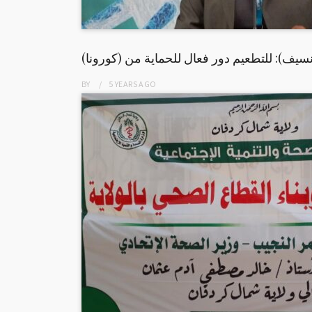
سيف): للتطعيم دور فعال للحماية من (كورونا)
BY
5 YEARS
AGO