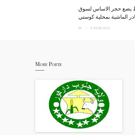
 يضع حجر الاساس لسوق
ر الماشية بمحلية كوستي
BY
4 YEARS
AGO
More Posts