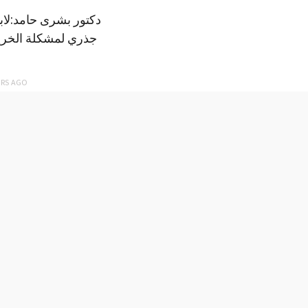
دكتور بشرى حامد:لا
جذري لمشكلة الخري
ARS
AGO