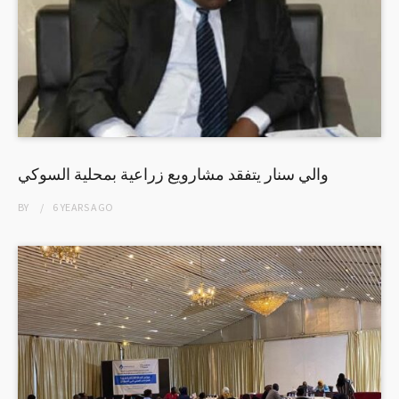
والي سنار يتفقد مشارويع زراعية بمحلية السوكي
BY
6 YEARS
AGO