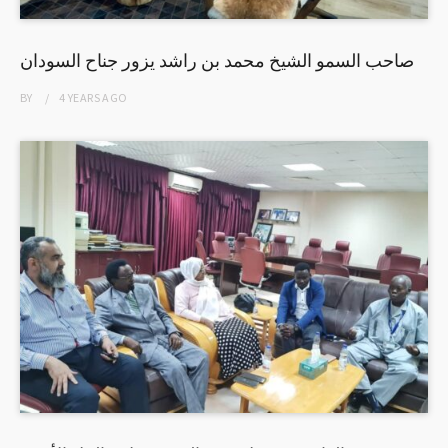
صاحب السمو الشيخ محمد بن راشد يزور جناح السودان
BY
4 YEARS
AGO