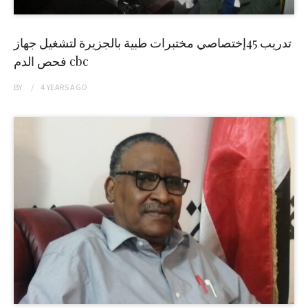
تدريب 45إختصاصي مختبرات طبية بالجزيرة لتشغيل جهاز
فحص الدم cbc
BY
4 YEARS
AGO