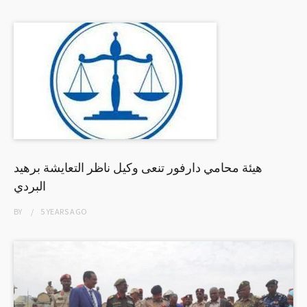
هيئة محامي دارفور تنعى وكيل ناظر التعايشة برهيد
البردي
BY
5 YEARS
AGO