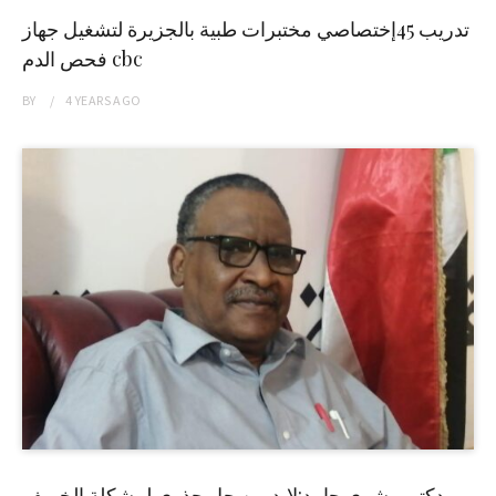
تدريب 45إختصاصي مختبرات طبية بالجزيرة لتشغيل جهاز
فحص الدم cbc
BY
4 YEARS
AGO
دكتور بشرى حامد:لابد من حل جذري لمشكلة الخريف