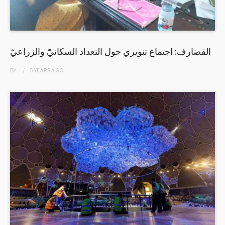
القضارف: اجتماع تنويري حول التعداد السكانيّ والزراعيّ
BY
5 YEARS
AGO