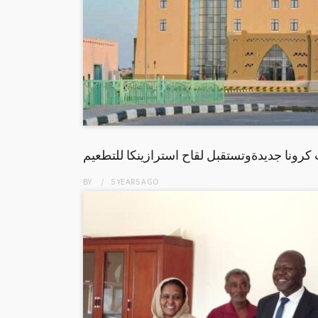
كرونا جديدةوتستقبل لقاح استرازينكا للتطعيم
BY
5 YEARS
AGO