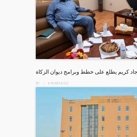
اد كريم يطلع على خطط وبرامج ديوان الزكاة
BY
4 YEARS
AGO