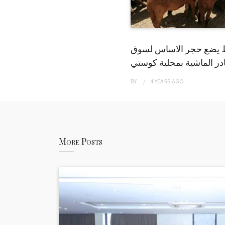
 يضع حجر الاساس لسوق
ر الماشية بمحلية كوستي
BY
4 YEARS
AGO
More Posts