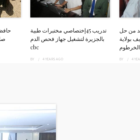
بد من حل
تدريب 45إختصاصي مختبرات طبية
حافظ
ف بولاية
بالجزيرة لتشغيل جهاز فحص الدم
صاد
الخرطوم
cbc
BY
4 YEARS
AGO
BY
4 YE