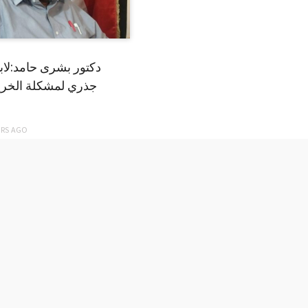
دكتور بشرى حامد:لا
جذري لمشكلة الخري
ARS
AGO