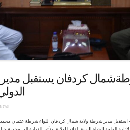
ةشمال كردفان يستقبل مدير دا
الدولي 
 NEWS
9-3-2022(سونا)- استقبل مدير شرطة ولاية شمال كردفان اللواء شرطة عثمان م
ادارة العامة للحياة البرية الزائر للولاية. وتأتي الزيارة الي محمية جبل 