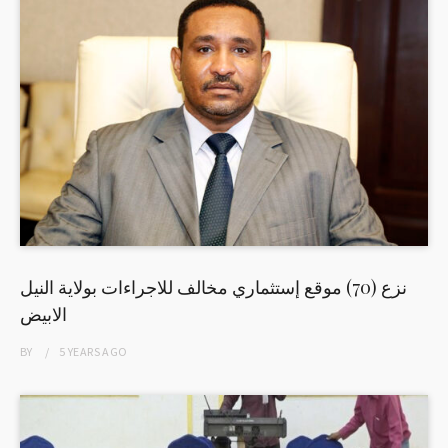
نزع (70) موقع إستثماري مخالف للاجراءات بولاية النيل
الابيض
BY
5 YEARS
AGO