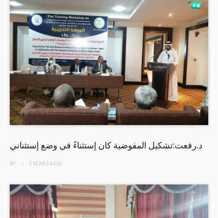
د.رفعت:تشكيل المفوضية كان إستثناءً في وضع إستثناني
BY
5 YEARS
AGO