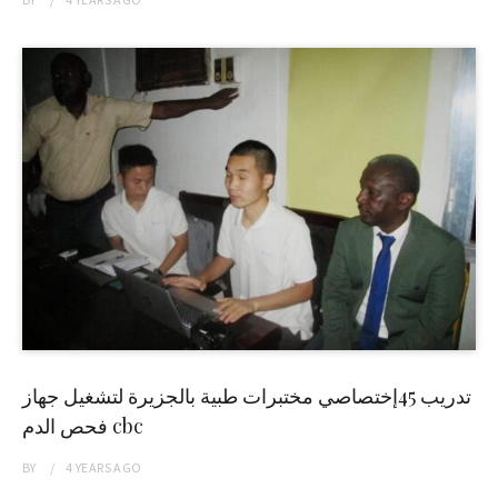
تدريب 45إختصاصي مختبرات طبية بالجزيرة لتشغيل جهاز
فحص الدم cbc
BY
4 YEARS
AGO