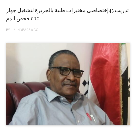
تدريب 45إختصاصي مختبرات طبية بالجزيرة لتشغيل جهاز
فحص الدم cbc
BY
4 YEARS
AGO