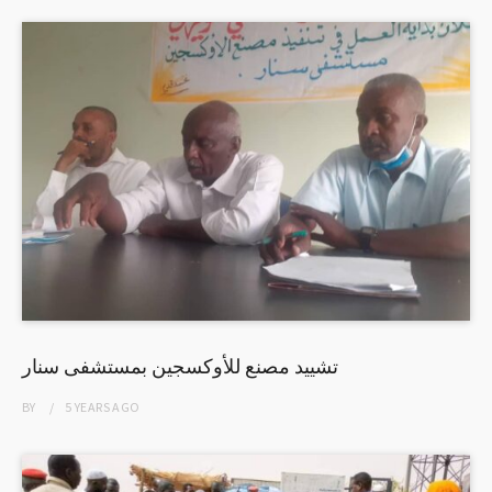
تشييد مصنع للأوكسجين بمستشفى سنار
BY
5 YEARS
AGO