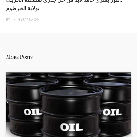
بولاية الخرطوم
BY
4 YEARS
AGO
More Posts