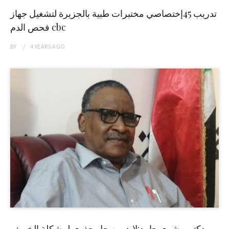
تدريب 45إختصاصي مختبرات طبية بالجزيرة لتشغيل جهاز
فحص الدم cbc
BY
4 YEARS
AGO
دكتور بشرى حامد:لابد من حل جذري لمشكلة الخريف