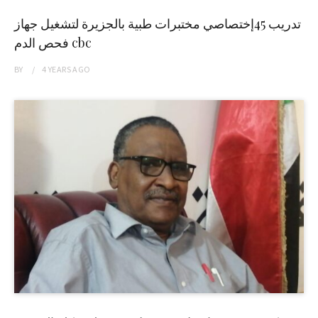
تدريب 45إختصاصي مختبرات طبية بالجزيرة لتشغيل جهاز
فحص الدم cbc
BY
4 YEARS
AGO