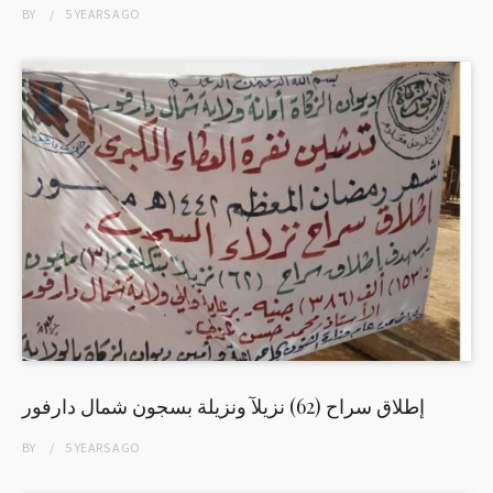
BY
5 YEARS
AGO
إطلاق سراح (62) نزيلآ ونزيلة بسجون شمال دارفور
BY
5 YEARS
AGO