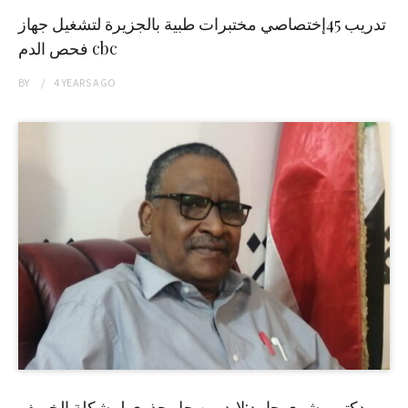
تدريب 45إختصاصي مختبرات طبية بالجزيرة لتشغيل جهاز
فحص الدم cbc
BY
4 YEARS
AGO
دكتور بشرى حامد:لابد من حل جذري لمشكلة الخريف