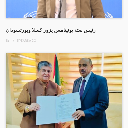
رئيس بعثة يونيتامس يزور كسلا وبورتسودان
BY
5 YEARS
AGO