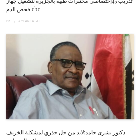
تدريب 45إختصاصي مختبرات طبية بالجزيرة لتشغيل جهاز
فحص الدم cbc
BY
4 YEARS
AGO
دكتور بشرى حامد:لابد من حل جذري لمشكلة الخريف