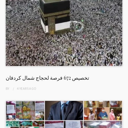
تخصيص 672 فرصة لحجاج شمال كردفان
BY
4 YEARS
AGO