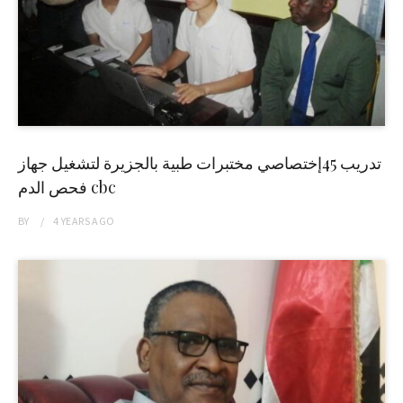
تدريب 45إختصاصي مختبرات طبية بالجزيرة لتشغيل جهاز
فحص الدم cbc
BY
4 YEARS
AGO