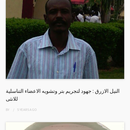
النيل الازرق : جهود لتجريم بتر وتشويه الاعضاء التناسلية
للانثى
BY
5 YEARS
AGO