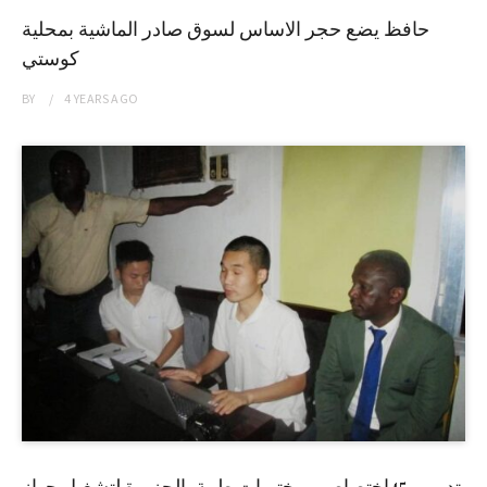
حافظ يضع حجر الاساس لسوق صادر الماشية بمحلية
كوستي
BY
4 YEARS
AGO
تدريب 45إختصاصي مختبرات طبية بالجزيرة لتشغيل جهاز