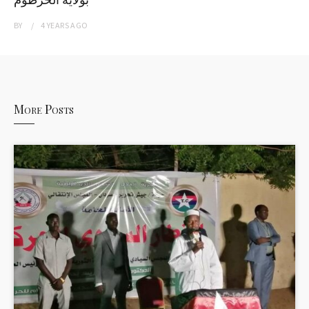
BY
4 YEARS
AGO
More Posts