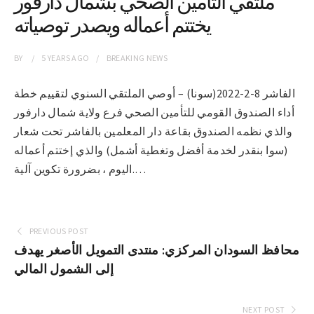
ملتقي التأمين الصحي بشمال دارفور
يختتم أعماله ويصدر توصياته
BY
5 YEARS
AGO
BREAKING NEWS
الفاشر 8-2-2022(سونا) – أوصي الملتقي السنوي لتقييم خطة
أداء الصندوق القومي للتأمين الصحي فرع ولاية شمال دارفور
والذي نظمه الصندوق بقاعة دار المعلمين بالفاشر تحت شعار
(سوا بنقدر لخدمة أفضل وتغطية أشمل) والذي إختتم أعماله
.اليوم ، بضرورة تكوين آلية…
PREVIOUS POST
محافظ السودان المركزي: منتدى التمويل الأصغر يهدف
إلى الشمول المالي
NEXT POST