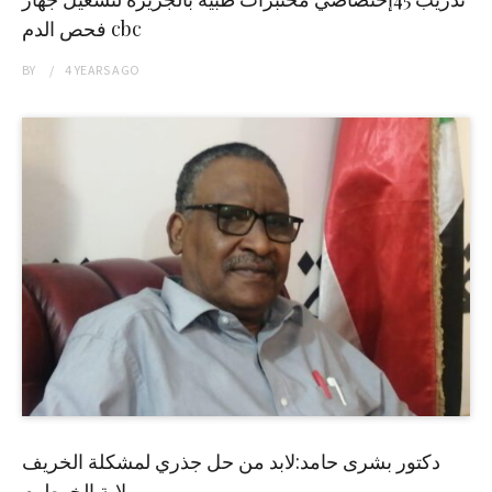
فحص الدم cbc
BY
4 YEARS
AGO
دكتور بشرى حامد:لابد من حل جذري لمشكلة الخريف
بولاية الخرطوم