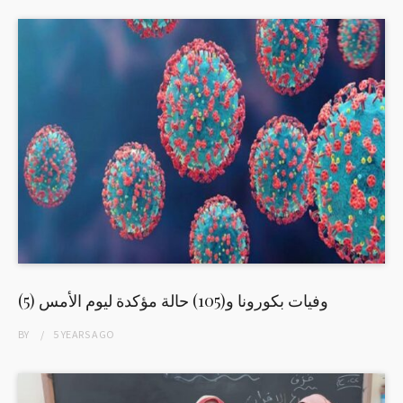
(5) وفيات بكورونا و(105) حالة مؤكدة ليوم الأمس
BY
5 YEARS
AGO