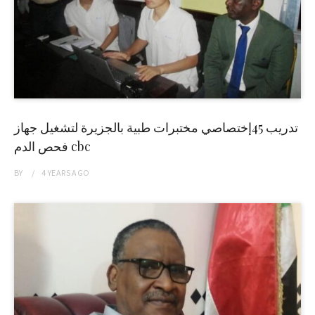
تدريب 45إختصاصي مختبرات طبية بالجزيرة لتشغيل جهاز
فحص الدم cbc
BY
4 YEARS
AGO