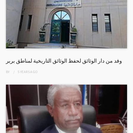
وفد من دار الوثائق لحفظ الوثائق التاريخية لمناطق بربر
BY
5 YEARS
AGO