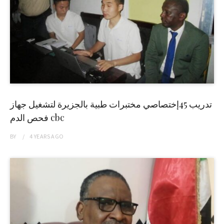
تدريب 45إختصاصي مختبرات طبية بالجزيرة لتشغيل جهاز
فحص الدم cbc
BY
4 YEARS
AGO