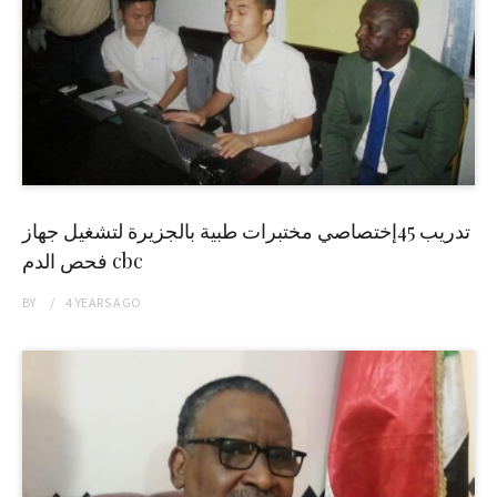
تدريب 45إختصاصي مختبرات طبية بالجزيرة لتشغيل جهاز
فحص الدم cbc
BY
4 YEARS
AGO