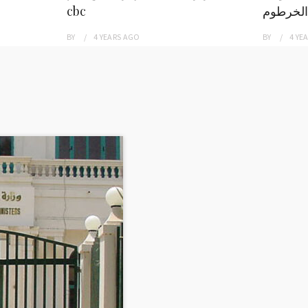
الخرطوم
cbc
BY
4 YEARS
AGO
BY
4 YE