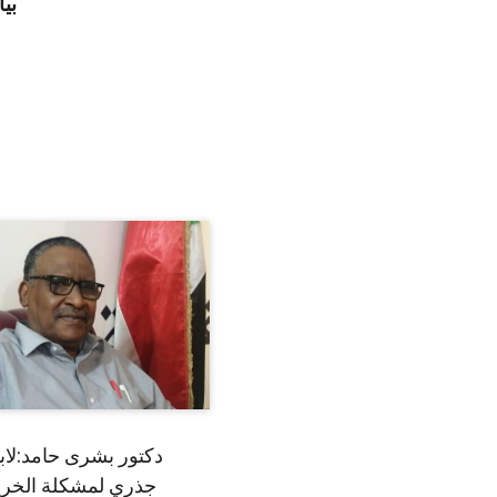
بي
دكتور بشرى حامد:لا
جذري لمشكلة الخري