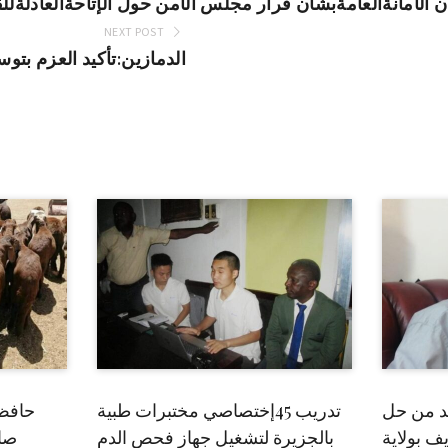
ان الأمانةالعامةبشأن قرار مجلس الأمن حول الإتاحةالعادلة
NEXT POST
الدمازين:تأكيد العزم بتو
بد من حل
تدريب 45إختصاصي مختبرات طبية
حافظ
ف بولاية
بالجزيرة لتشغيل جهاز فحص الدم
صاد