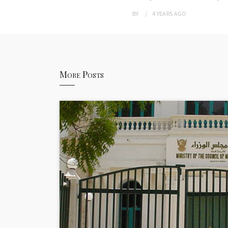
BY
4 YEARS
AGO
More Posts