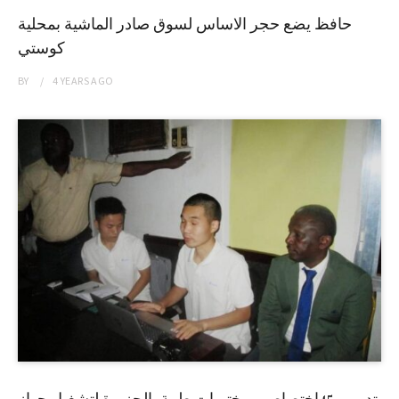
حافظ يضع حجر الاساس لسوق صادر الماشية بمحلية
كوستي
BY
4 YEARS
AGO
تدريب 45إختصاصي مختبرات طبية بالجزيرة لتشغيل جهاز