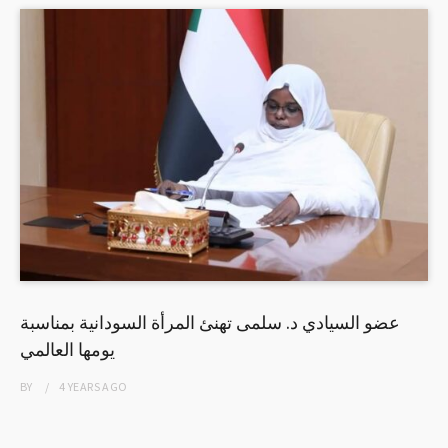
عضو السيادي د. سلمى تهنئ المرأة السودانية بمناسبة
يومها العالمي
BY
4 YEARS
AGO