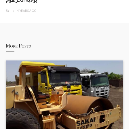
BY
4 YEARS
AGO
More Posts