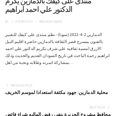
منتدى على كيفك بالدمازين يكرم
الدكتور علي احمد ابراهيم
BY
4 YEARS
AGO
BREAKING NEWS
الدمازين 2-4-2022 (سونا)- نظم منتدى على كيفك للتعبير
بالفنون بمسرح قصر الثقافة بالدمازين حاضرة اقليم النيل
الازرق امسية ثقافية علي شرف تكريم الدكتور علي احمد
ابراهيم رحمة الباحث في تاريخ السودان القديم والحديث وذلك
بمشاركة اسرته وطلابه ونخبة من اهل…
PREVIOUS POST
محلية الدمازين: جهود مكثفة استعدادا لموسم الخريف
NEXT POST
محافظ مشروع الجزيرة ينفي رفض الماليه شراء فائض