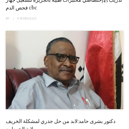
فحص الدم cbc
BY
4 YEARS
AGO
دكتور بشرى حامد:لابد من حل جذري لمشكلة الخريف
بولاية الخرطوم