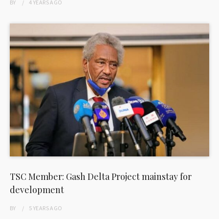
BY
4 YEARS
AGO
TSC Member: Gash Delta Project mainstay for
development
BY
5 YEARS
AGO