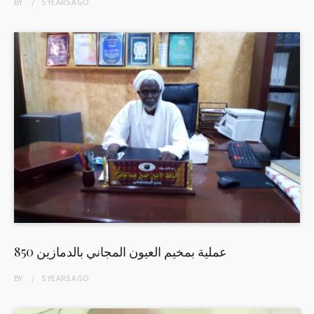
BY
5 YEARS
AGO
850 عملية بمخيم العيون المجاني بالدمازين
BY
5 YEARS
AGO