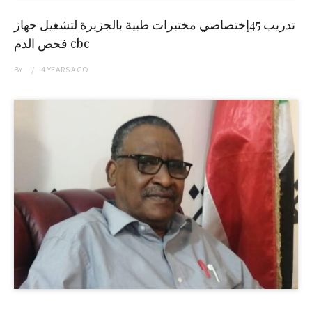
تدريب 45إختصاصي مختبرات طبية بالجزيرة لتشغيل جهاز
فحص الدم cbc
BY
4 YEARS
AGO