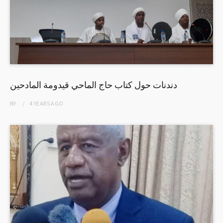
دندنات حول كتاب حاج الماحي قيدومة المادحين
BY
4 YEARS
AGO