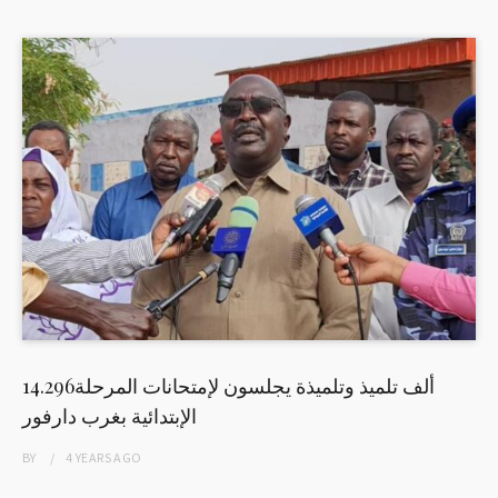
14.296ألف تلميذ وتلميذة يجلسون لإمتحانات المرحلة
الإبتدائية بغرب دارفور
BY
4 YEARS
AGO