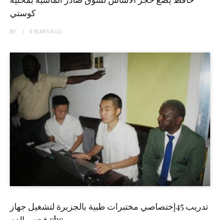
كوستي
BY
4 YEARS
AGO
تدريب 45إختصاصي مختبرات طبية بالجزيرة لتشغيل جهاز
فحص الدم cbc