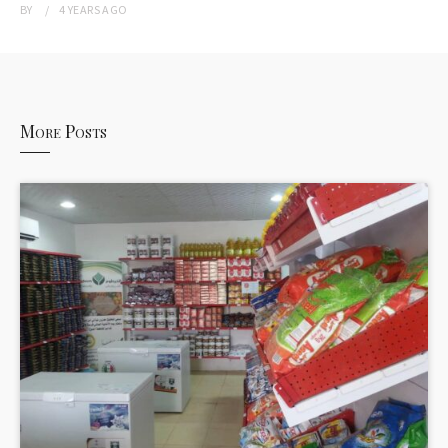
BY
4 YEARS
AGO
More Posts