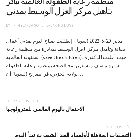
منظمة رعاية الطفولة العالمية تبادر
بتأهيل مركز العزل الوسيط بمدني
BY
4 YEARS
AGO
BREAKING NEWS
مدني 20-5-2022 (سونا)- إنطلقت صباح اليوم بمدني أعمال
صيانة وتأهيل مركز العزل الوسيط بمبادرة من منظمة رعاية
الطفولة العالمية (save the children)، حيث أعلنت الدكتورة
سارة يوسف منسق برامج الصحة بمنظمة رعاية الطفولة
بولاية الجزيرة في تصريح (لسونا) أن…
PREVIOUS POST
الاحتفال باليوم العالمي للمترولوجيا
NEXT POST
التصفيات المؤهلة لأولمبياد الهند الشطرنج تبدأ اليوم