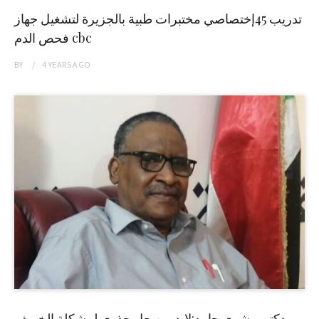
تدريب 45إختصاصي مختبرات طبية بالجزيرة لتشغيل جهاز
فحص الدم cbc
BY
4 YEARS
AGO
دكتور بشرى حامد:لابد من حل جذري لمشكلة الخريف