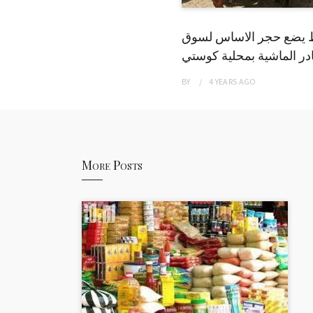
 يضع حجر الاساس لسوق
ر الماشية بمحلية كوستي
BY
4 YEARS
AGO
More Posts