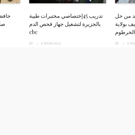
بد من حل
تدريب 45إختصاصي مختبرات طبية
حافظ
ف بولاية
بالجزيرة لتشغيل جهاز فحص الدم
صاد
الخرطوم
cbc
BY
4 YEARS
AGO
BY
4 YE