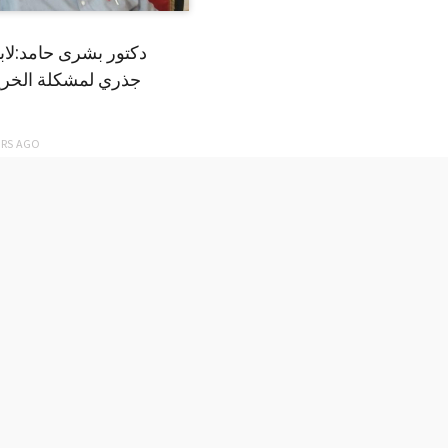
دكتور بشرى حامد:لا
جذري لمشكلة الخري
ARS
AGO