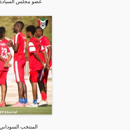
عضو مجلس السيادة د
المنتخب السوداني تحت السن 23 يتدر