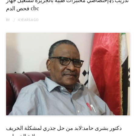
تدريب 45إختصاصي مختبرات طبية بالجزيرة لتشغيل جهاز
فحص الدم cbc
BY
4 YEARS
AGO
دكتور بشرى حامد:لابد من حل جذري لمشكلة الخريف