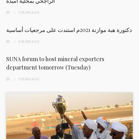
الراجحي بمحلية امبدة
BY
5 YEARS
AGO
دكتورة هبة موازنة 2021م استندت على مرجعيات أساسية
BY
6 YEARS
AGO
SUNA forum to host mineral exporters
department tomorrow (Tuesday)
BY
5 YEARS
AGO