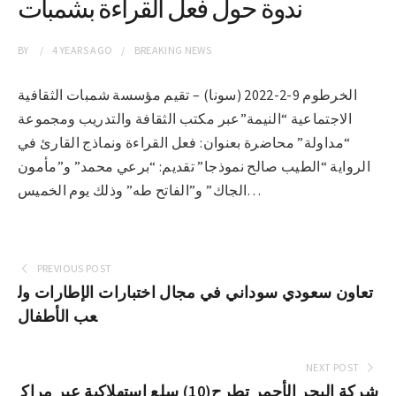
ندوة حول فعل القراءة بشمبات
BY
4 YEARS
AGO
BREAKING NEWS
الخرطوم 9-2-2022 (سونا) – تقيم مؤسسة شمبات الثقافية
الاجتماعية “النيمة”عبر مكتب الثقافة والتدريب ومجموعة
“مداولة” محاضرة بعنوان: فعل القراءة ونماذج القارئ في
الرواية “الطيب صالح نموذجا” تقديم: “برعي محمد” و”مأمون
الجاك” و”الفاتح طه” وذلك يوم الخميس…
PREVIOUS POST
تعاون سعودي سوداني في مجال اختبارات الإطارات ول
عب الأطفال
NEXT POST
شركة البحر الأحمر تطرح(10) سلع إستهلاكية عبر مراك