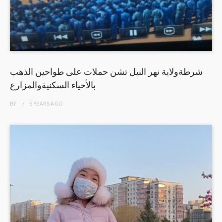
شرطةولاية نهر النيل تشن حملات على طواحين الذهب
بالأحياء السكنيةوالمزارع
BY
5 YEARS
AGO