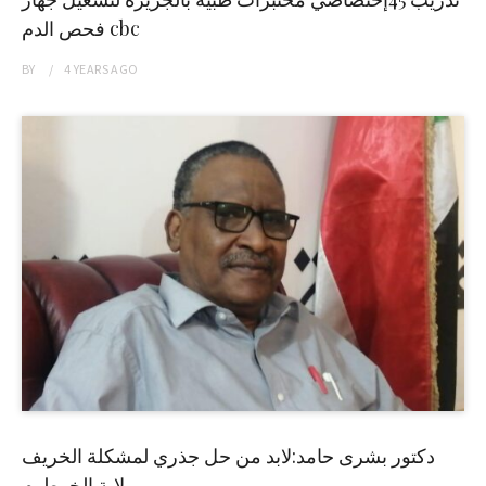
فحص الدم cbc
BY
4 YEARS
AGO
دكتور بشرى حامد:لابد من حل جذري لمشكلة الخريف
بولاية الخرطوم