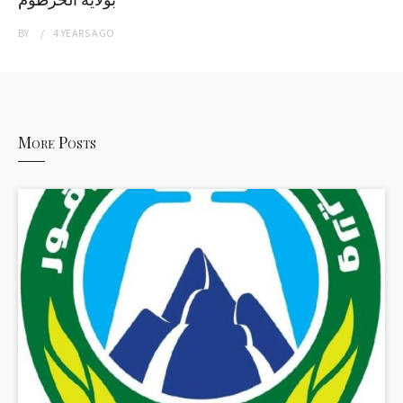
BY
4 YEARS
AGO
More Posts