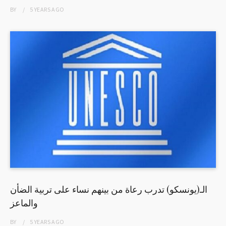
BY
5 YEARS
AGO
الـ(يونسكو) تدرب رعاة من بينهم نساء على تربية الضأن
والماعز
BY
5 YEARS
AGO