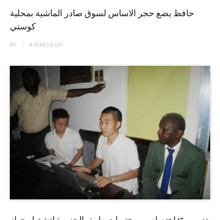
حافظ يضع حجر الاساس لسوق صادر الماشية بمحلية
كوستي
BY
4 YEARS
AGO
تدريب 45إختصاصي مختبرات طبية بالجزيرة لتشغيل جهاز