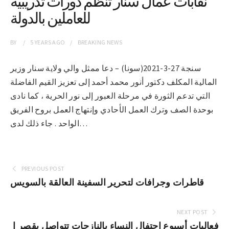
نقابات عمال سنار تنظم دورات تدريبية
للعاملين بالدولة
BY
5 YEARS
AGO
BREAKING NEWS
سنجة 27-3-2021(سونا) – دعا ممثل والي ولاية سنار وزير
المالية المكلف دكتور أنور محمد أحمد إلى تعزيز القيم الفاضلة
التي تدعم الثورة في مرحلة العبور إلى نور الحرية ، كما نادى
بوحدة الصف وترك العمل الأحادي وإنتهاج العمل بروح الفريق
الواحد . جاء ذلك لدى…
PREVIOUS POST
قاطرات وجرافات لتحرير السفينة العالقة بالسويس
NEXT POST
فعاليات أسبوع احتفال النساء بالنازحات تتواصل بقصر ا