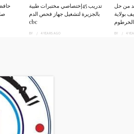
بد من حل
تدريب 45إختصاصي مختبرات طبية
حافظ
ف بولاية
بالجزيرة لتشغيل جهاز فحص الدم
صاد
الخرطوم
cbc
BY
4 YEARS
AGO
BY
4 YE