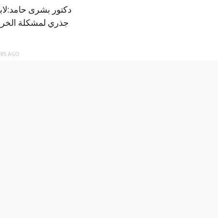
دكتور بشرى حامد:لا
جذري لمشكلة الخري
ARS
AGO