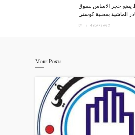
 يضع حجر الاساس لسوق
ر الماشية بمحلية كوستي
BY
4 YEARS
AGO
More Posts