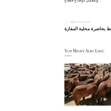
ومجمل أوضاع قطاع…
PREVIOUS POST
سط بحاضرة محلية المفازة
You Might Also Like: