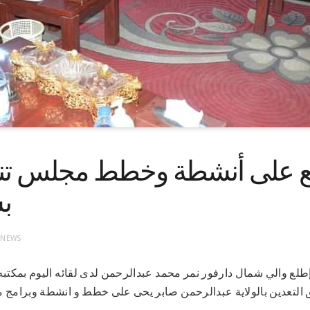
ع على أنشطة وخطط مجلس تنس
ب
 NEWS
7-2021 (سونا)- إطلع والي شمال دارفور نمر محمد عبدالرحمن لدى لقائه اليوم بم
 التعدين بالولاية عبدالرحمن صابر يحى على خطط و انشطة وبرامج مج