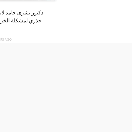
دكتور بشرى حامد:لا
جذري لمشكلة الخري
ARS
AGO