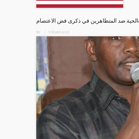
ةالحية ضد المتظاهرين في ذكرى فض الاعتصام
BY
5 YEARS
AGO