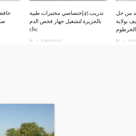
بد من حل
تدريب 45إختصاصي مختبرات طبية
حافظ
ف بولاية
بالجزيرة لتشغيل جهاز فحص الدم
صاد
الخرطوم
cbc
BY
4 YEARS
AGO
BY
4 YE