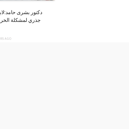
دكتور بشرى حامد:لا
جذري لمشكلة الخري
ARS
AGO