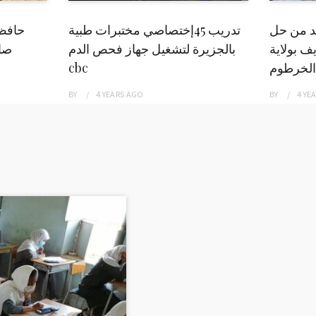
بد من حل
تدريب 45إختصاصي مختبرات طبية
حافظ
ف بولاية
بالجزيرة لتشغيل جهاز فحص الدم
صاد
الخرطوم
cbc
BY
4 YEARS
AGO
BY
4 YE