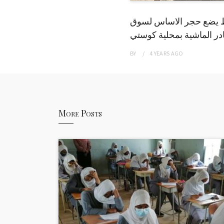
 يضع حجر الاساس لسوق
ر الماشية بمحلية كوستي
BY
4 YEARS
AGO
More Posts