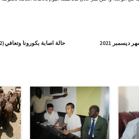
ديسمبر 2021
(304) حالة اصابة بكورونا وتعافي(92) حالة و(7) وفيات