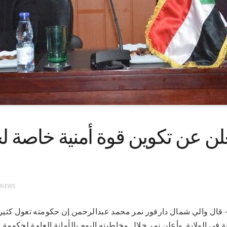
لن عن تكوين قوة أمنية خاصة لح
 NEWS
1-1-2022 (سونا)- قال والي شمال دارفور نمر محمد عبدالرحمن إن حكومته تعول كث
في الولاية. وأعلن نمر خلال مخاطبته اليوم بالأمانة العامة لحكومة 