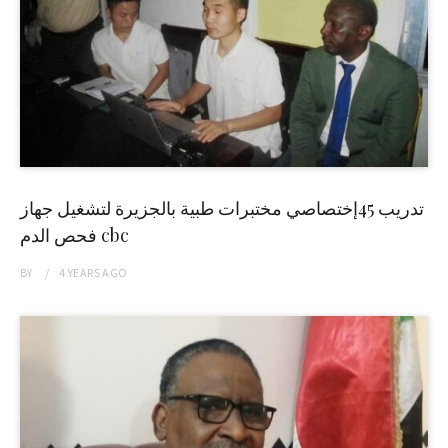
تدريب 45إختصاصي مختبرات طبية بالجزيرة لتشغيل جهاز
فحص الدم cbc
BY
4 YEARS
AGO