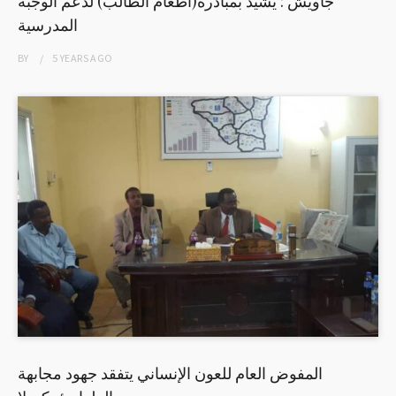
جاويش : يشيد بمبادرة(اطعام الطالب) لدعم الوجبة
المدرسية
BY
5 YEARS
AGO
المفوض العام للعون الإنساني يتفقد جهود مجابهة