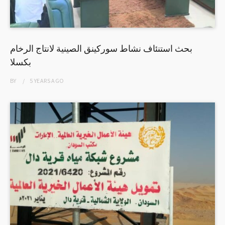
بحث استنئاف نشاط سوركينق الصينية لانتاج الرخام
بكسلا
BY
5 YEARS
AGO