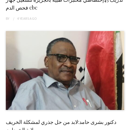
فحص الدم cbc
BY
4 YEARS
AGO
دكتور بشرى حامد:لابد من حل جذري لمشكلة الخريف
بولاية الخرطوم