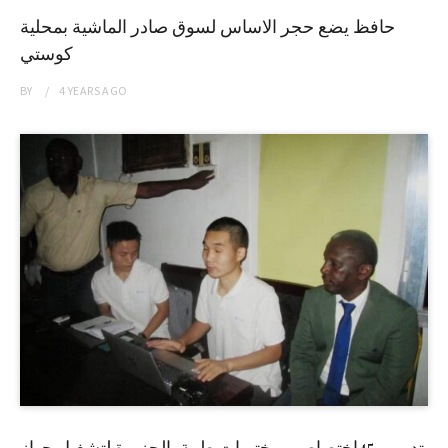
حافظ يضع حجر الاساس لسوق صادر الماشية بمحلية
كوستي
BY
4 YEARS
AGO
تدريب 45إختصاصي مختبرات طبية بالجزيرة لتشغيل جهاز