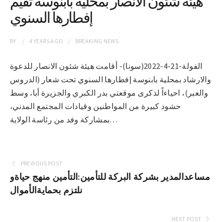
هيئة شئون الانصار بمحلية بابنوسة تقيم
إفطارها السنوي
BY
4 YEARS
AGO
BREAKING NEWS
الفولة-21-4-2022(سونا)- أقامت هيئة شئون الانصار للدعوة
والارشاد بمحلية بابنوسة إفطارها السنوي تحت شعار (الدروس
والعبر)، احياءاً لذكرى موقعتي بدر الكبري والجزيرة أبا، وسط
حشود كبيرة من المواطنين وقيادات المجتمع المدني،
بمشاركة وفد من رئاسة الولاية…
PREVIOUS POST
مساعدالمدير بشركة البركة للتأمين:التأمين منهج حياةو
نلتزم بحمايةالأموال
NEXT POST