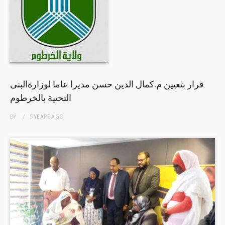
قرار بتعيين م.كمال الدين حسن مديرا عاما لوزارةالبنى
التحتية بالخرطوم
BY
5 YEARS
AGO