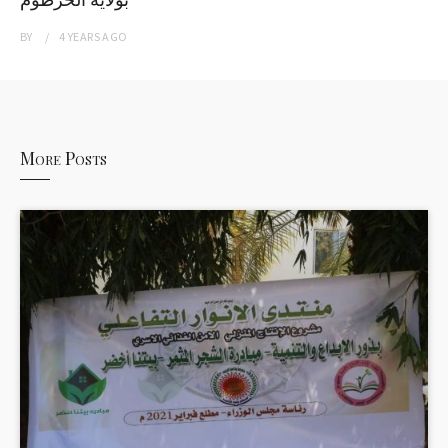
BY
4 YEARS
AGO
More Posts