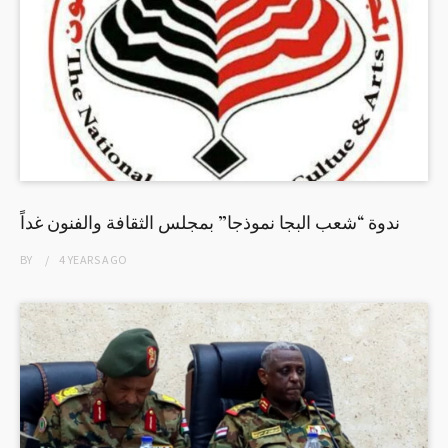
ندوة “شعب البجا نموذجا” بمجلس الثقافة والفنون غداً
BY
4 YEARS
AGO