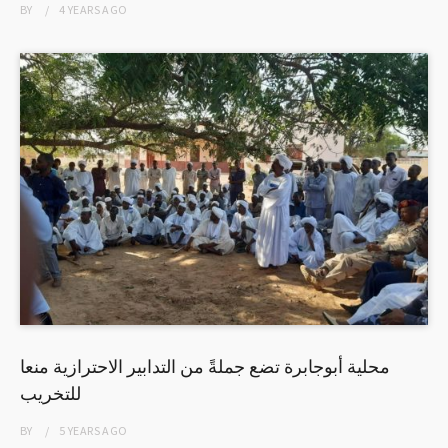
BY
4 YEARS
AGO
محلية أبوجابرة تضع جملةً من التدابير الاحترازية منعا
للتخريب
BY
5 YEARS
AGO