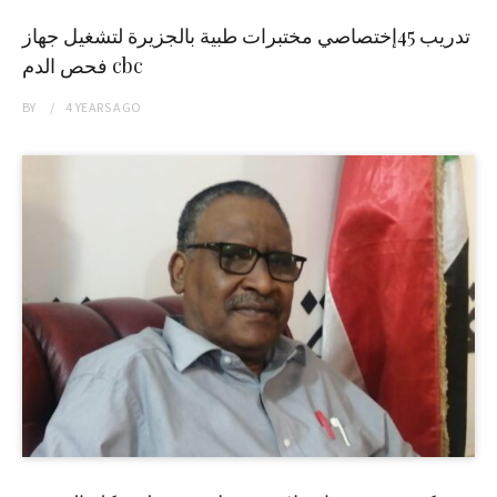
تدريب 45إختصاصي مختبرات طبية بالجزيرة لتشغيل جهاز
فحص الدم cbc
BY
4 YEARS
AGO