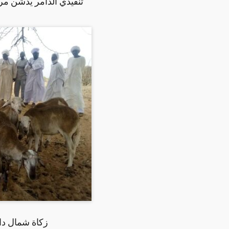
تنفيذي الدامر يدشن مرك
زكاة شمال دار