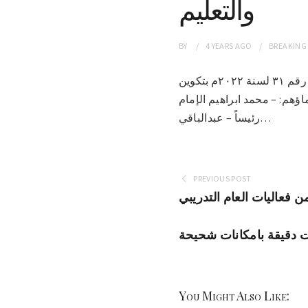
والتعليم
BY
4 YEARS
AGO
BREAKING
مدني 10-3-2022(سونا)- أصدر الأستاذ إسماعيل عوض الله العاقب والي الجزيرة المكلف القرار رقم ٣١ لسنة ٢٠٢٢م بتكوين
ؤهم: – محمد ابراهيم الإمام
رئيساً – عبدالباقي…
PREVIOUS POST
 فعاليات العام التدريبي
دقيقة بامكانات شحيحة
You Might Also Like: