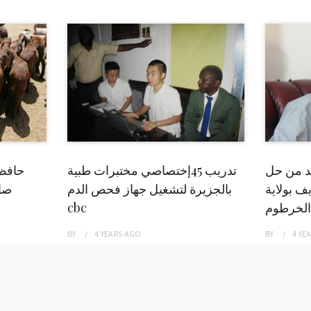
بد من حل
تدريب 45إختصاصي مختبرات طبية
حافظ
ف بولاية
بالجزيرة لتشغيل جهاز فحص الدم
صاد
الخرطوم
cbc
BY
4 YEARS
AGO
BY
4 YE