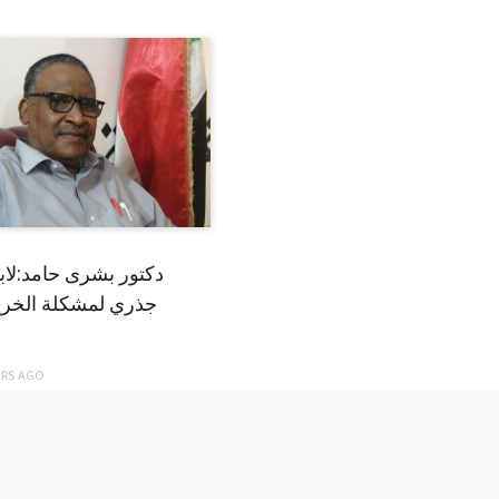
دكتور بشرى حامد:لا
جذري لمشكلة الخري
ARS
AGO