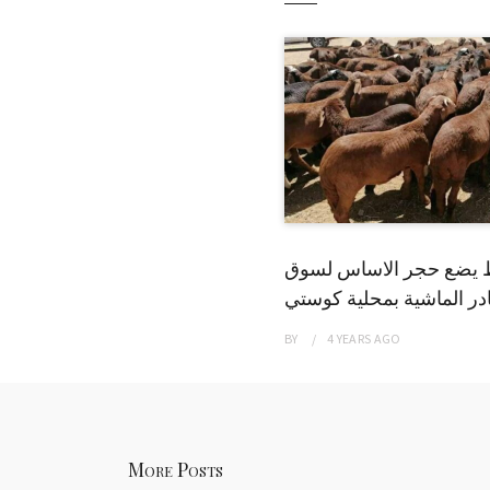
 يضع حجر الاساس لسوق
ر الماشية بمحلية كوستي
BY
4 YEARS
AGO
More Posts