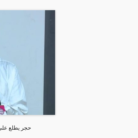
حجر يطلع على س