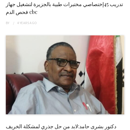
تدريب 45إختصاصي مختبرات طبية بالجزيرة لتشغيل جهاز
فحص الدم cbc
BY
4 YEARS
AGO
دكتور بشرى حامد:لابد من حل جذري لمشكلة الخريف