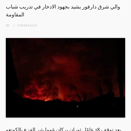
والي شرق دارفور يشيد بجهود الادخار في تدريب شباب
المقاومة
BY
5 YEARS
AGO
بعد توقف 18 عامًا.. ثوران بركان غوما يثير الفزع بالكونغو