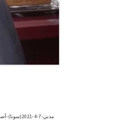
مدني-7-4-021