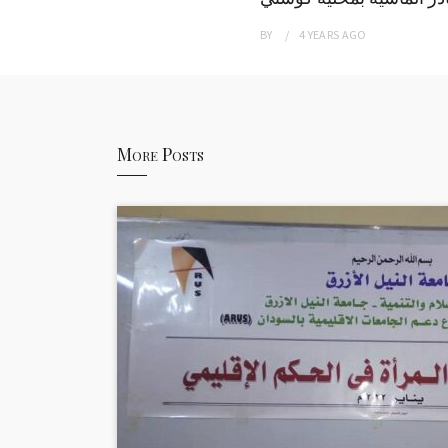
BY
4 YEARS
AGO
More Posts