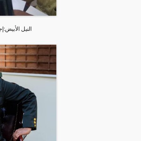
النيل الأبيض:إج