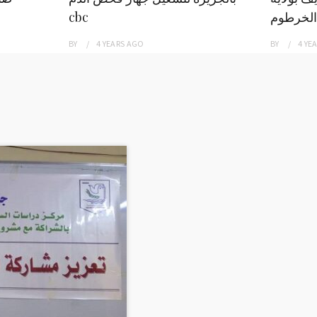
الخرطوم
cbc
BY
4 YEARS
AGO
BY
4 YE