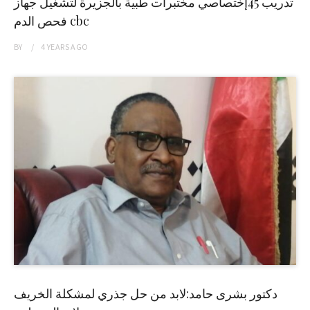
تدريب 45إختصاصي مختبرات طبية بالجزيرة لتشغيل جهاز
فحص الدم cbc
BY
4 YEARS
AGO
دكتور بشرى حامد:لابد من حل جذري لمشكلة الخريف