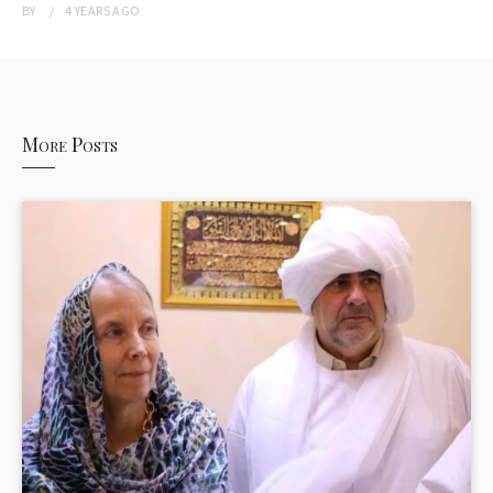
BY
4 YEARS
AGO
More Posts