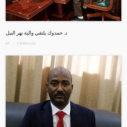
د. حمدوك يلتقي والية نهر النيل
BY
5 YEARS
AGO