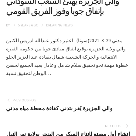
والي الجزيرة يهنئ الشعب السوداني
بإتفاق جوبا وفوز الفريق القومي
BY
5 YEARS
AGO
BREAKING NEWS
مدني 29-3-2021(سونا)- اعتبر دكتور عبدالله ادريس الكنين
والي ولاية الجزيرة توقيع اتفاق مبادئ جوبا بين حكومة الفترة
الانتقالية والحركة الشعبية شمال بقيادة عبد العزيز الحلو
خطوة مهمة نحو تحقيق سلام شامل وعادل يعيد الجميع لحضن
الوطن لتحقيق تنمية…
PREVIOUS POST
والي الجزيرة يُقر بتدني كفاءة محطة مياه مدني
NEXT POST
إنشاء أول مصنع لإنتاج السكر من البنجر بولاية نهر النيل