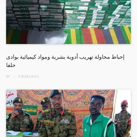
إحباط محاولة تهريب أدوية بشرية ومواد كيميائية بوادى
حلفا
BY
5 YEARS
AGO