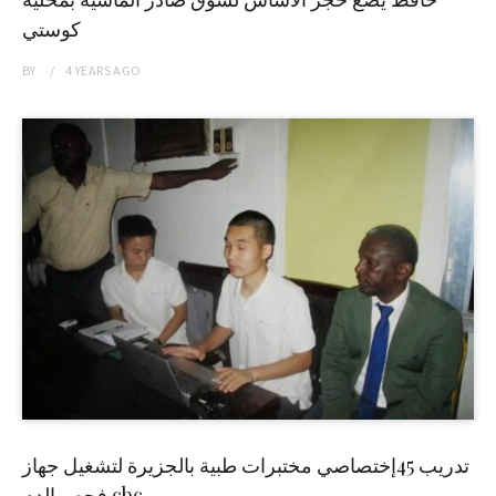
كوستي
BY
4 YEARS
AGO
تدريب 45إختصاصي مختبرات طبية بالجزيرة لتشغيل جهاز
فحص الدم cbc