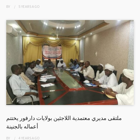
BY
5 YEARS
AGO
ملتقى مديري معتمدية اللاجئين بولايات دارفور يختتم
أعماله بالجنينة
BY
4 YEARS
AGO