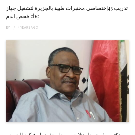
تدريب 45إختصاصي مختبرات طبية بالجزيرة لتشغيل جهاز
فحص الدم cbc
BY
4 YEARS
AGO
دكتور بشرى حامد:لابد من حل جذري لمشكلة الخريف