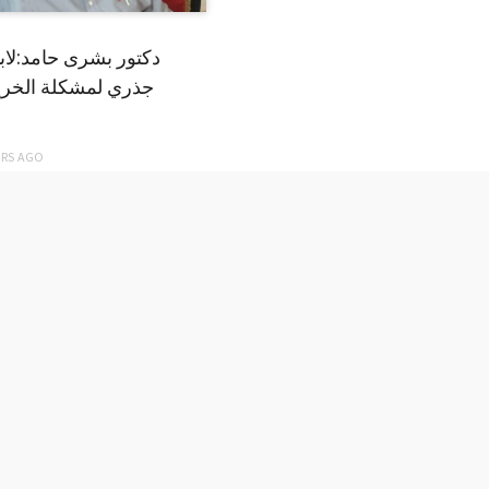
دكتور بشرى حامد:لا
جذري لمشكلة الخري
ARS
AGO