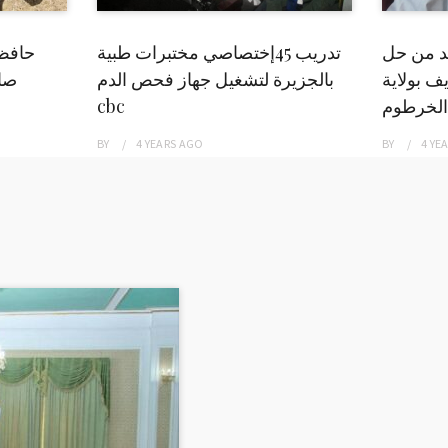
بد من حل
تدريب 45إختصاصي مختبرات طبية
حافظ
ف بولاية
بالجزيرة لتشغيل جهاز فحص الدم
صاد
الخرطوم
cbc
BY
4 YEARS
AGO
BY
4 YE