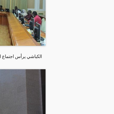
الكباشي يرأس اجتماع الل