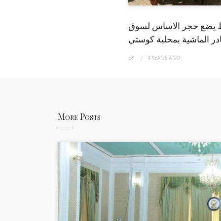
 يضع حجر الاساس لسوق
ر الماشية بمحلية كوستي
BY
4 YEARS
AGO
More Posts